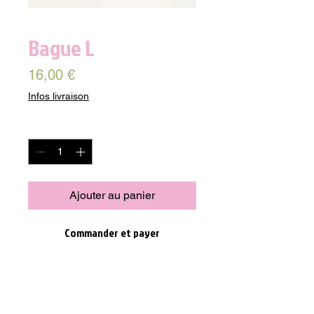
Bague L
Prix
16,00 €
Infos livraison
Quantité
*
Ajouter au panier
Commander et payer
Découvrez notre Bague L en nacre 
naturelle, un bijou tendance et décalé 
pour compléter votre look. Avec une 