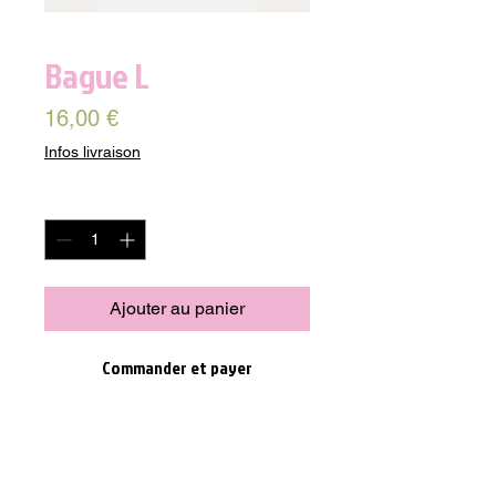
Bague L
Prix
16,00 €
Infos livraison
Quantité
*
Ajouter au panier
Commander et payer
Découvrez notre Bague L en nacre 
naturelle, un bijou tendance et décalé 
pour compléter votre look. Avec une 