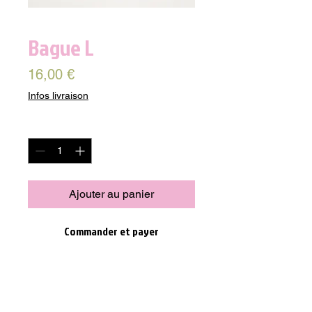
Bague L
Prix
16,00 €
Infos livraison
Quantité
*
Ajouter au panier
Commander et payer
Découvrez notre Bague L en nacre 
naturelle, un bijou tendance et décalé 
pour compléter votre look. Avec une 