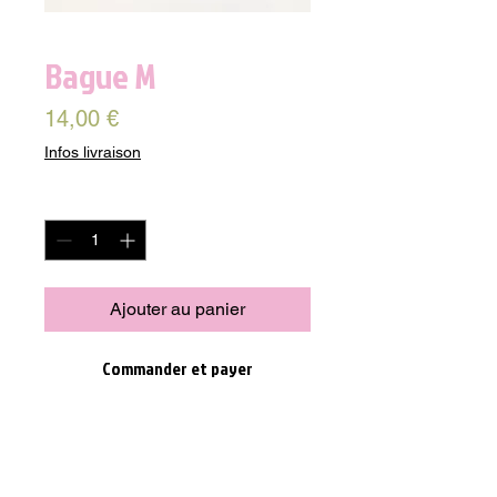
Bague M
Prix
14,00 €
Infos livraison
Quantité
*
Ajouter au panier
Commander et payer
Découvrez notre Bague M en nacre
naturelle, un bijou tendance et décalé
pour compléter votre look. Avec une