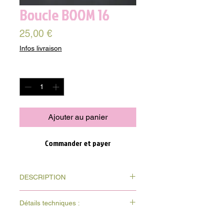
Boucle BOOM 16
Prix
25,00 €
Infos livraison
Quantité
*
Ajouter au panier
Commander et payer
DESCRIPTION
Découvrez les boucles BOOM en argile
Détails techniques :
polymère, fabriqué à la main avec soin.
Chaque pièce est unique et colorée,