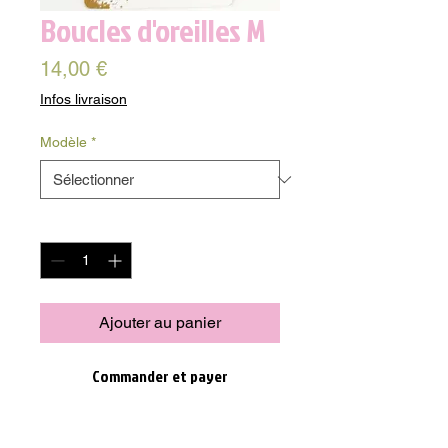
Boucles d'oreilles M
Prix
14,00 €
Infos livraison
Modèle
*
Quantité
*
Ajouter au panier
Commander et payer
Les boucles d'oreilles XL en nacre