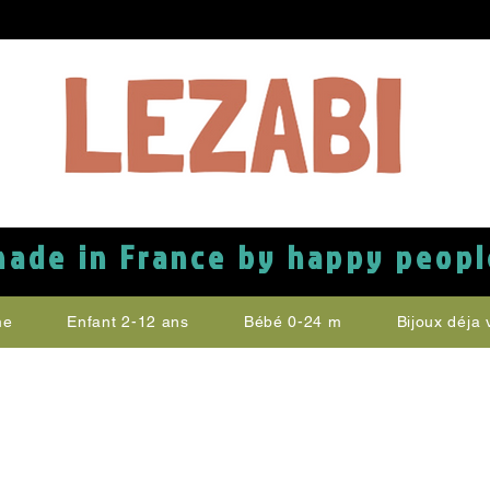
made in France by happy peopl
me
Enfant 2-12 ans
Bébé 0-24 m
Bijoux déja 