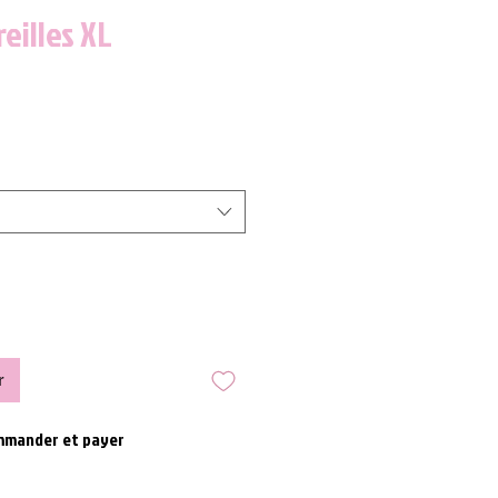
reilles XL
r
mander et payer