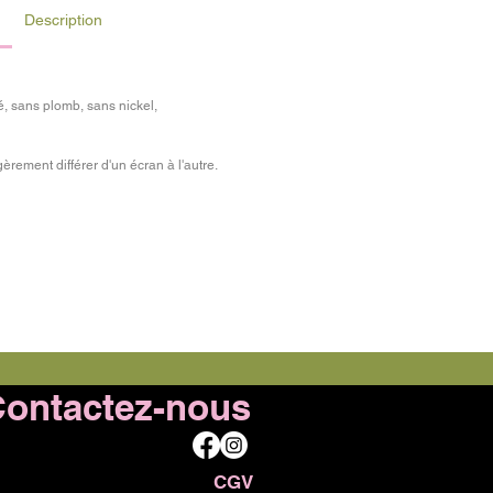
:
Description
é, sans plomb, sans nickel,
rement différer d'un écran à l'autre.
ontactez-nous
CGV