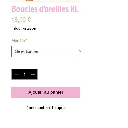
Boucles d'oreilles XL
Prix
18,00 €
Infos livraison
Modèle
*
Quantité
*
Ajouter au panier
Commander et payer
Les boucles d'oreilles XL en nacre