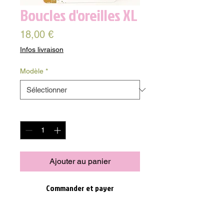
Boucles d'oreilles XL
Prix
18,00 €
Infos livraison
Modèle
*
Quantité
*
Ajouter au panier
Commander et payer
Les boucles d'oreilles XL en nacre