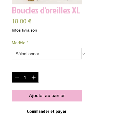
Boucles d'oreilles XL
Prix
18,00 €
Infos livraison
Modèle
*
Quantité
*
Ajouter au panier
Commander et payer
Les boucles d'oreilles XL en nacre